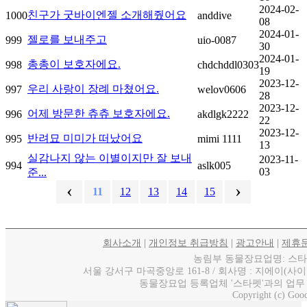
2024-02-
친구가 굿바이엔젤 소개해줬어요
1000
anddive
08
2024-01-
젤로를 보내주고
999
uio-0087
30
2024-01-
총총이 보호자에요.
998
chdchddl0303
19
2023-12-
우리 사랑이 장례 마쳤어요.
997
welov0606
28
2023-12-
어제 방문한 츄츄 보호자에요.
996
akdlgk2222
22
2023-12-
반려묘 미미가 떠났어요
995
mimi 1111
13
실감나지 않는 이별이지만 잘 보내
2023-11-
994
aslk005
03
준...
‹
›
11
12
13
14
15
회사소개
|
개인정보 취급방침
|
광고안내
|
제휴
농림부 동물장묘업명: 스타펫 / 
서울 강서구 마곡중앙로 161-8 / 회사명 : 지에이(사이트명
동물장묘업 등록업체 '스타펫'과의 업무
Copyright (c) Good