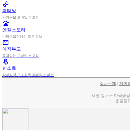
pet_supplies
페티앙
반려동물 모바일 부고장
pets
엔젤스토리
반려동물장례의 모든 정보
mail
예지부고
품격있는 모바일 부고장
local_florist
빈소로
장례식장 근조화환 직배송 서비스
회사소개
|
개인
서울 강서구 마곡중앙로 1
동물장묘