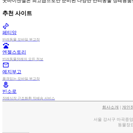
굿바이엔젤은 최고급으로만 준비된 다양한 반려동물 장례용품
추천 사이트
pet_supplies
페티앙
반려동물 모바일 부고장
pets
엔젤스토리
반려동물장례의 모든 정보
mail
예지부고
품격있는 모바일 부고장
local_florist
빈소로
장례식장 근조화환 직배송 서비스
회사소개
|
개인
서울 강서구 마곡중앙로 1
동물장묘