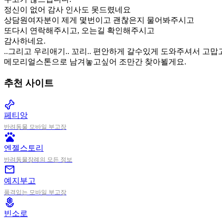
정신이 없어 감사 인사도 못드렸네요
상담원여자분이 제게 몇번이고 괜찮은지 물어봐주시고
또다시 연락해주시고, 오는길 확인해주시고
감사하네요.
..그리고 우리애기.. 꼬리.. 편안하게 갈수있게 도와주셔서 고맙
메모리얼스톤으로 남겨놓고싶어 조만간 찾아뵐게요.
추천 사이트
pet_supplies
페티앙
반려동물 모바일 부고장
pets
엔젤스토리
반려동물장례의 모든 정보
mail
예지부고
품격있는 모바일 부고장
local_florist
빈소로